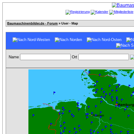
Baumaschinenbilder.de - Forum
» User - Map
Name
Ort