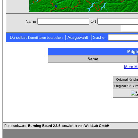
Name
Ort
|
|
Du selbst
Ausgewählt
Suche
Koordinaten bearbeiten
Mitgl
Name
Mehr Mi
Original für
Original für Bu
Forensoftware:
Burning Board 2.3.6
, entwickelt von
WoltLab GmbH