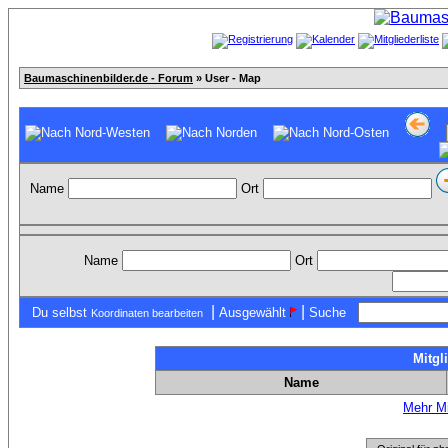
Baumaschinenbilder.de - Forum
» User - Map
Name
Ort
Name
Ort
|
|
Du selbst
Ausgewählt
Suche
Koordinaten bearbeiten
Mitgl
Name
Mehr Mi