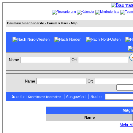
Baumaschinenbilder.de - Forum
» User - Map
Name
Ort
Name
Ort
|
|
Du selbst
Ausgewählt
Suche
Koordinaten bearbeiten
Mitgl
Name
Mehr Mi