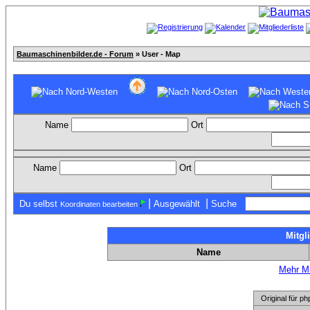
Baumaschinenbilder.de - Forum
» User - Map
Name
Ort
Name
Ort
|
|
Du selbst
Ausgewählt
Suche
Koordinaten bearbeiten
Mitgl
Name
Mehr Mi
Original für