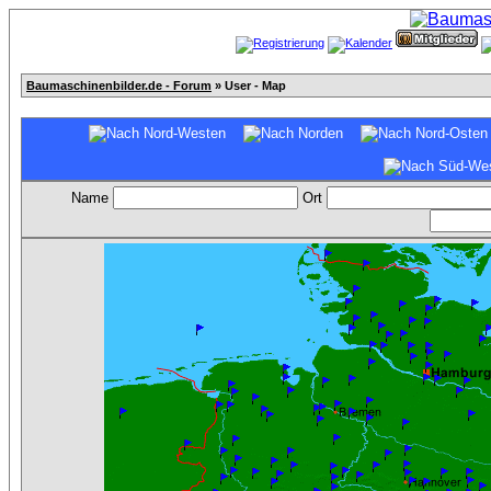
Baumaschinenbilder.de - Forum
» User - Map
Name
Ort