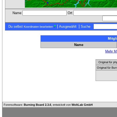
Name
Ort
|
|
Du selbst
Ausgewählt
Suche
Koordinaten bearbeiten
Mitgl
Name
Mehr Mi
Original für
Original für Bu
Forensoftware:
Burning Board 2.3.6
, entwickelt von
WoltLab GmbH