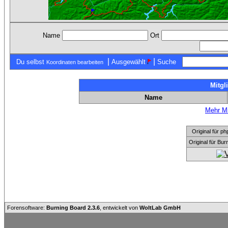
Name
Ort
|
|
Du selbst
Ausgewählt
Suche
Koordinaten bearbeiten
Mitgl
Name
Mehr Mi
Original für
Original für Bu
Forensoftware:
Burning Board 2.3.6
, entwickelt von
WoltLab GmbH