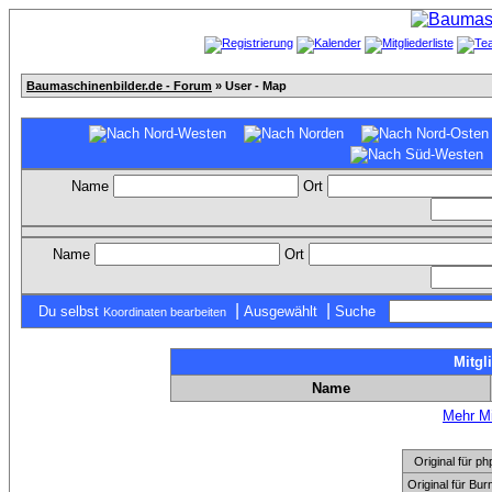
Baumaschinenbilder.de - Forum
» User - Map
Name
Ort
Name
Ort
|
|
Du selbst
Ausgewählt
Suche
Koordinaten bearbeiten
Mitgl
Name
Mehr Mi
Original für
Original für Bu