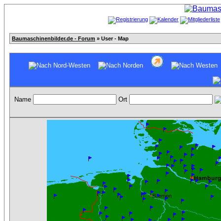
Baumaschinenbilder.de - Forum
» User - Map
Name
Ort