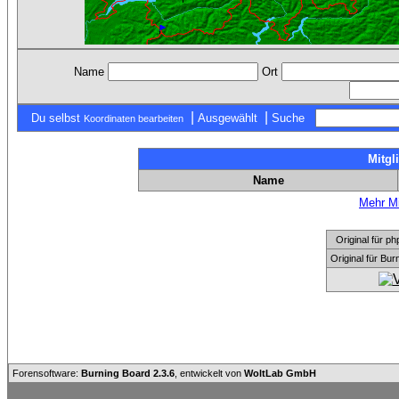
Name
Ort
|
|
Du selbst
Ausgewählt
Suche
Koordinaten bearbeiten
Mitgl
Name
Mehr Mi
Original für
Original für Bu
Forensoftware:
Burning Board 2.3.6
, entwickelt von
WoltLab GmbH