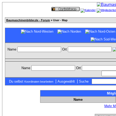
Baumaschinenbilder.de - Forum
» User - Map
Name
Ort
Name
Ort
|
|
Du selbst
Ausgewählt
Suche
Koordinaten bearbeiten
Mitgl
Name
Mehr Mi