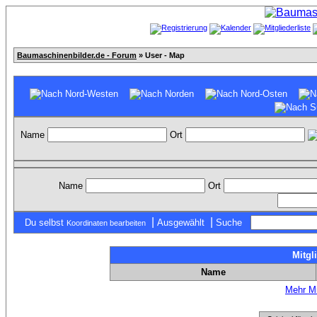
Baumaschinenbilder.de - Forum
» User - Map
Name
Ort
Name
Ort
|
|
Du selbst
Ausgewählt
Suche
Koordinaten bearbeiten
Mitgl
Name
Mehr Mi