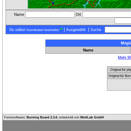
Name
Ort
|
|
Du selbst
Ausgewählt
Suche
Koordinaten bearbeiten
Mitgl
Name
Mehr Mi
Original für
Original für Bu
Forensoftware:
Burning Board 2.3.6
, entwickelt von
WoltLab GmbH