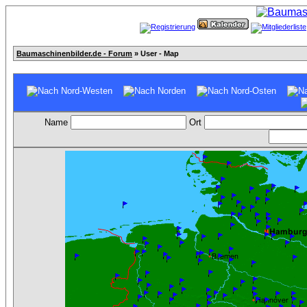
Baumaschinenbilder.de - Forum
» User - Map
Name
Ort