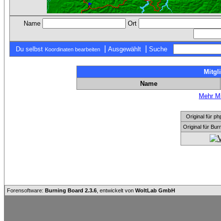
Name
Ort
|
|
Du selbst
Ausgewählt
Suche
Koordinaten bearbeiten
Mitgl
Name
Mehr Mi
Original für
Original für Bu
Forensoftware:
Burning Board 2.3.6
, entwickelt von
WoltLab GmbH