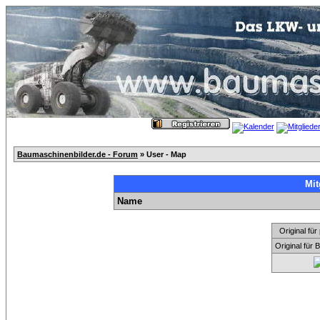
Baumaschinenbilder.de - Forum
» User - Map
Mit
Name
Original f
Original für