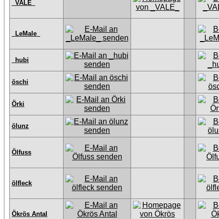
_VALE_
_LeMale_
_hubi
öschi
Örki
ölunz
Ölfuss
ölfleck
Ökrös Antal