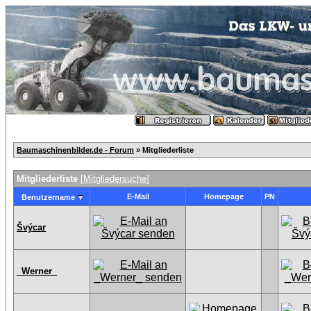
Baumaschinenbilder.de - Forum
» Mitgliederliste
Mitgliederliste
[
Mitgliedersuche
]
E-Mail
Homepage
PN
Benutzername
Švýcar
_Werner_