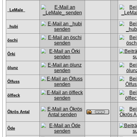
_LeMale_
_hubi
öschi
Örki
ölunz
Ölfuss
ölfleck
Ökrös Antal
Öde