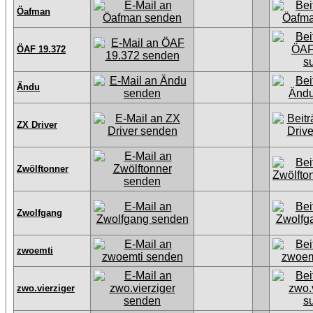
Öafman
ÖAF 19.372
Ändu
ZX Driver
Zwölftonner
Zwolfgang
zwoemti
zwo.vierziger