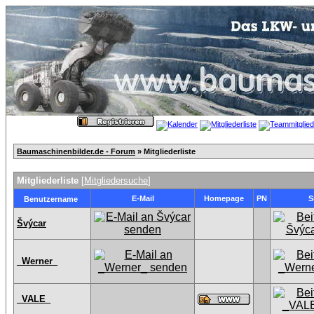
Baumaschinenbilder.de - Forum
» Mitgliederliste
Mitgliederliste
[
Mitgliedersuche
]
E-Mail
Homepage
PN
S
Benutzername
Švýcar
_Werner_
_VALE_