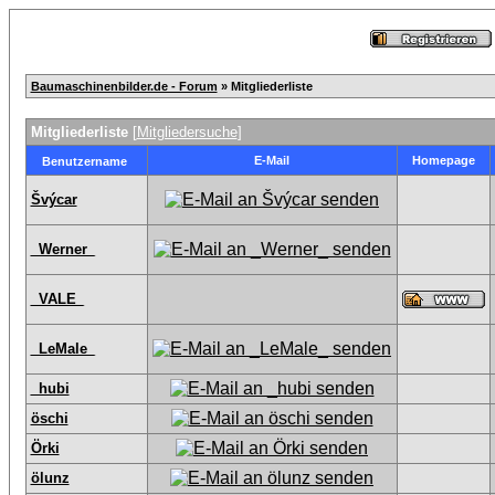
Baumaschinenbilder.de - Forum
» Mitgliederliste
Mitgliederliste
[
Mitgliedersuche
]
E-Mail
Homepage
Benutzername
Švýcar
_Werner_
_VALE_
_LeMale_
_hubi
öschi
Örki
ölunz