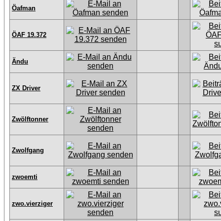
Öafman
ÖAF 19.372
Ändu
ZX Driver
Zwölftonner
Zwolfgang
zwoemti
zwo.vierziger