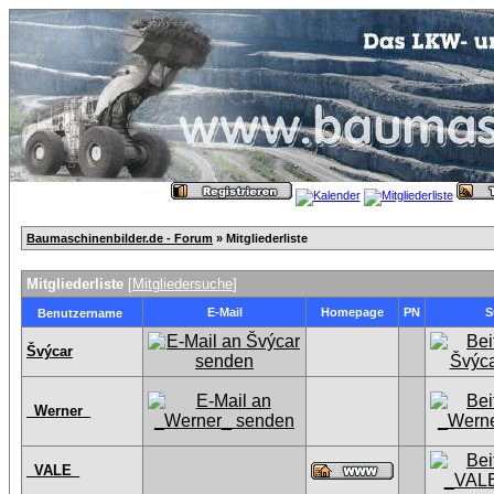
Baumaschinenbilder.de - Forum
» Mitgliederliste
Mitgliederliste
[
Mitgliedersuche
]
E-Mail
Homepage
PN
S
Benutzername
Švýcar
_Werner_
_VALE_