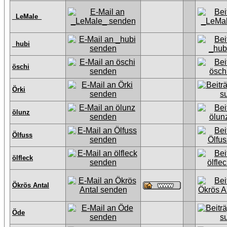
_LeMale_
_hubi
öschi
Örki
ölunz
Ölfuss
ölfleck
Ökrös Antal
Öde