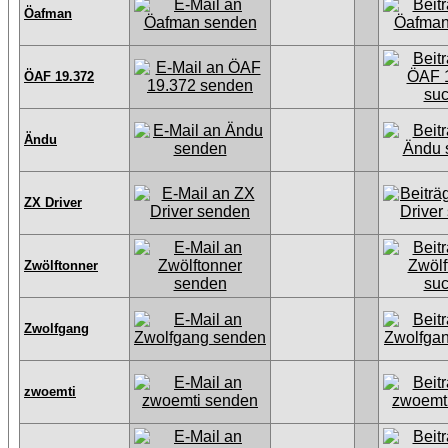
Öafman
ÖAF 19.372
Ändu
ZX Driver
Zwölftonner
Zwolfgang
zwoemti