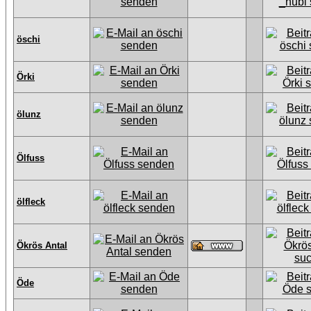
öschi
Örki
ölunz
Ölfuss
ölfleck
Ökrös Antal
Öde