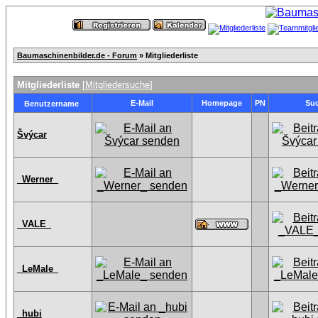
Baumaschinenbilder.de - Forum
» Mitgliederliste
Mitgliederliste
[
Mitgliedersuche
]
E-Mail
Homepage
PN
Su
Benutzername
Švýcar
_Werner_
_VALE_
_LeMale_
_hubi