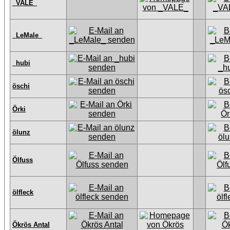
_VALE_
_LeMale_
_hubi
öschi
Örki
ölunz
Ölfuss
ölfleck
Ökrös Antal