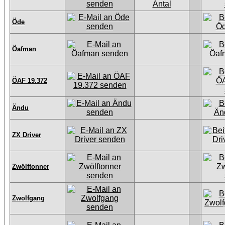
Öde
Öafman
ÖAF 19.372
Ändu
ZX Driver
Zwölftonner
Zwolfgang