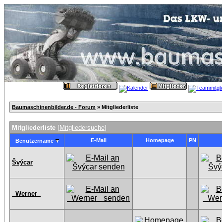
Baumaschinenbilder.de - Forum
» Mitgliederliste
Mitgliederliste
[
Mitgliedersuche
]
E-Mail
Homepage
PN
Benutzername
Švýcar
_Werner_