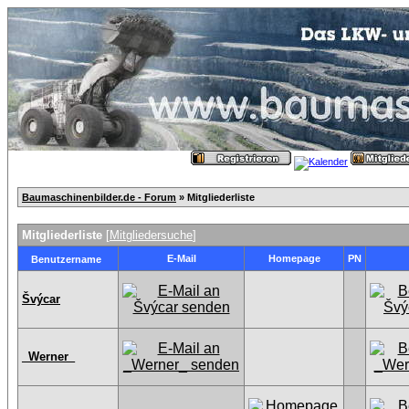
Baumaschinenbilder.de - Forum
» Mitgliederliste
Mitgliederliste
[
Mitgliedersuche
]
E-Mail
Homepage
PN
Benutzername
Švýcar
_Werner_