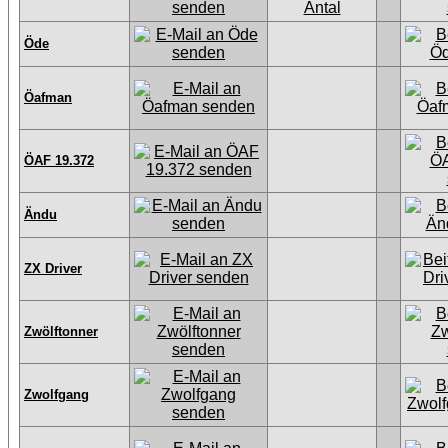
Öde
Öafman
ÖAF 19.372
Ändu
ZX Driver
Zwölftonner
Zwolfgang