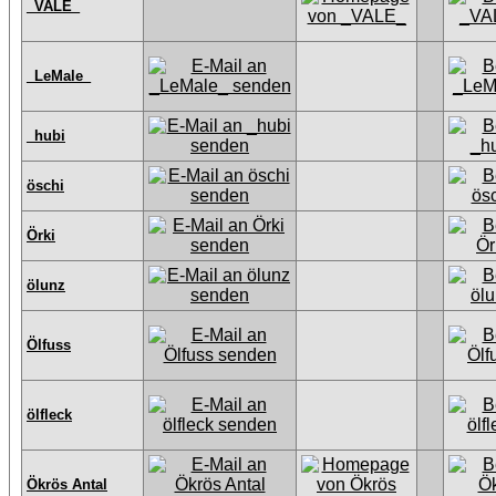
_VALE_
_LeMale_
_hubi
öschi
Örki
ölunz
Ölfuss
ölfleck
Ökrös Antal