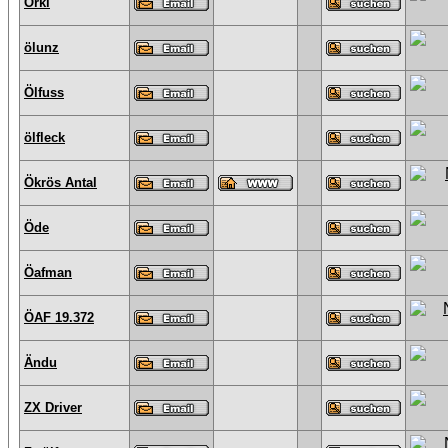
Örki
ölunz
Ölfuss
ölfleck
Ökrös Antal
Öde
Öafman
ÖAF 19.372
Ändu
ZX Driver