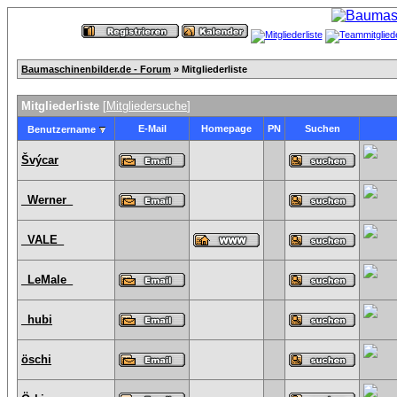
Baumaschinenbilder.de - Forum
» Mitgliederliste
Mitgliederliste
[
Mitgliedersuche
]
E-Mail
Homepage
PN
Suchen
Benutzername
Švýcar
_Werner_
_VALE_
_LeMale_
_hubi
öschi