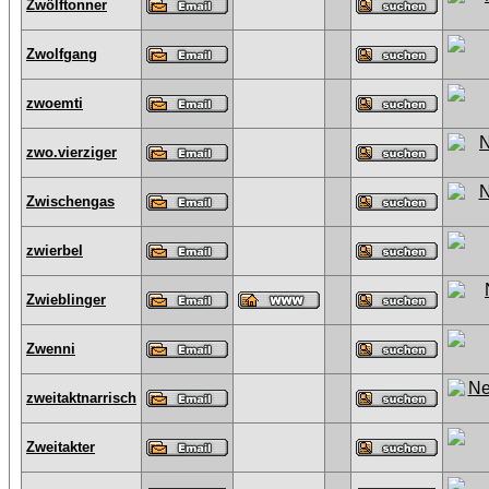
Zwölftonner
Zwolfgang
zwoemti
zwo.vierziger
Zwischengas
zwierbel
Zwieblinger
Zwenni
zweitaktnarrisch
Zweitakter