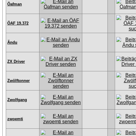
Öafman
ÖAF 19.372
Ändu
ZX Driver
Zwölftonner
Zwolfgang
zwoemti