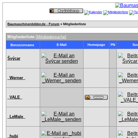
Baumaschinenbilder.de - Forum
» Mitgliederliste
Mitgliederliste
[
Mitgliedersuche
]
E-Mail
Homepage
PN
Su
Benutzername
Švýcar
_Werner_
_VALE_
_LeMale_
_hubi