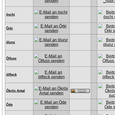
öschi
Örki
ölunz
Ölfuss
ölfleck
Ökrös Antal
Öde