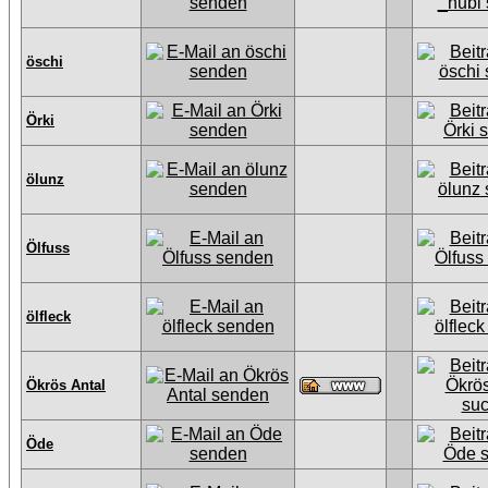
öschi
Örki
ölunz
Ölfuss
ölfleck
Ökrös Antal
Öde