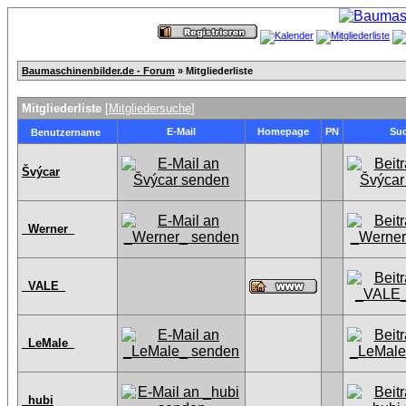
Baumaschinenbilder.de - Forum
» Mitgliederliste
Mitgliederliste
[
Mitgliedersuche
]
E-Mail
Homepage
PN
Su
Benutzername
Švýcar
_Werner_
_VALE_
_LeMale_
_hubi