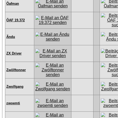
Öafman
ÖAF 19.372
Ändu
ZX Driver
Zwölftonner
Zwolfgang
zwoemti