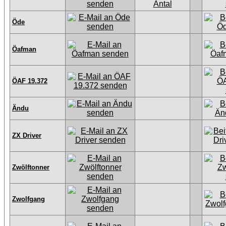
Öde
Öafman
ÖAF 19.372
Ändu
ZX Driver
Zwölftonner
Zwolfgang