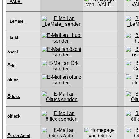
_VALE_
_LeMale_
_hubi
öschi
Örki
ölunz
Ölfuss
ölfleck
Ökrös Antal