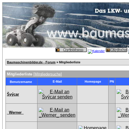
Baumaschinenbilder.de - Forum
» Mitgliederliste
Mitgliederliste
[
Mitgliedersuche
]
E-Mail
Homepage
PN
Benutzername
Švýcar
_Werner_