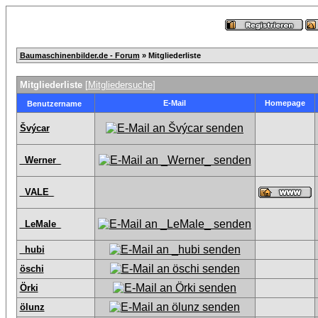
Baumaschinenbilder.de - Forum
» Mitgliederliste
Mitgliederliste
[
Mitgliedersuche
]
E-Mail
Homepage
Benutzername
Švýcar
_Werner_
_VALE_
_LeMale_
_hubi
öschi
Örki
ölunz