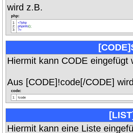
wird z.B.
php:
1:
<?php
2:
phpinfo
();
3:
?>
[CODE]
Hiermit kann CODE eingefügt 
Aus [CODE]!code[/CODE] wird
code:
1:
!code
[LIST
Hiermit kann eine Liste eingef