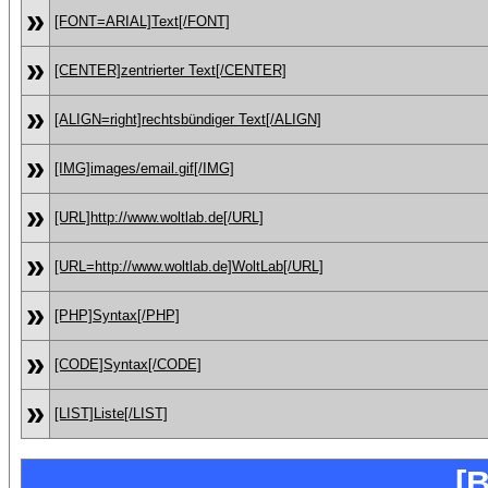
»
[FONT=ARIAL]Text[/FONT]
»
[CENTER]zentrierter Text[/CENTER]
»
[ALIGN=right]rechtsbündiger Text[/ALIGN]
»
[IMG]images/email.gif[/IMG]
»
[URL]http://www.woltlab.de[/URL]
»
[URL=http://www.woltlab.de]WoltLab[/URL]
»
[PHP]Syntax[/PHP]
»
[CODE]Syntax[/CODE]
»
[LIST]Liste[/LIST]
[B