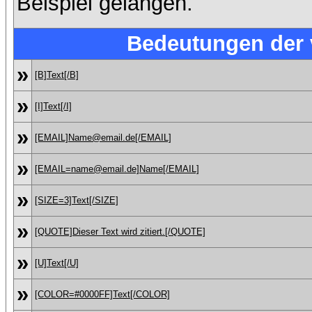
Beispiel gelangen.
Bedeutungen der
»
[B]Text[/B]
»
[I]Text[/I]
»
[EMAIL]Name@email.de[/EMAIL]
»
[EMAIL=name@email.de]Name[/EMAIL]
»
[SIZE=3]Text[/SIZE]
»
[QUOTE]Dieser Text wird zitiert.[/QUOTE]
»
[U]Text[/U]
»
[COLOR=#0000FF]Text[/COLOR]