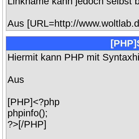
Linkname kann jedoch selbst 
Aus [URL=http://www.woltlab.
[PHP]
Hiermit kann PHP mit Syntaxhi
Aus
[PHP]<?php
phpinfo();
?>[/PHP]