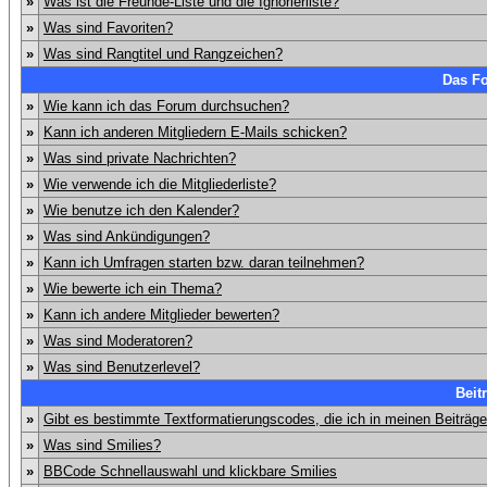
»
Was ist die Freunde-Liste und die Ignorierliste?
»
Was sind Favoriten?
»
Was sind Rangtitel und Rangzeichen?
Das F
»
Wie kann ich das Forum durchsuchen?
»
Kann ich anderen Mitgliedern E-Mails schicken?
»
Was sind private Nachrichten?
»
Wie verwende ich die Mitgliederliste?
»
Wie benutze ich den Kalender?
»
Was sind Ankündigungen?
»
Kann ich Umfragen starten bzw. daran teilnehmen?
»
Wie bewerte ich ein Thema?
»
Kann ich andere Mitglieder bewerten?
»
Was sind Moderatoren?
»
Was sind Benutzerlevel?
Beit
»
Gibt es bestimmte Textformatierungscodes, die ich in meinen Beiträg
»
Was sind Smilies?
»
BBCode Schnellauswahl und klickbare Smilies