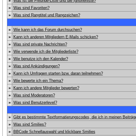
»
Was ist die Freunde-Liste und die Ignorierliste?
»
Was sind Favoriten?
»
Was sind Rangtitel und Rangzeichen?
»
Wie kann ich das Forum durchsuchen?
»
Kann ich anderen Mitgliedern E-Mails schicken?
»
Was sind private Nachrichten?
»
Wie verwende ich die Mitgliederliste?
»
Wie benutze ich den Kalender?
»
Was sind Ankündigungen?
»
Kann ich Umfragen starten bzw. daran teilnehmen?
»
Wie bewerte ich ein Thema?
»
Kann ich andere Mitglieder bewerten?
»
Was sind Moderatoren?
»
Was sind Benutzerlevel?
»
Gibt es bestimmte Textformatierungscodes, die ich in meinen Beiträ
»
Was sind Smilies?
»
BBCode Schnellauswahl und klickbare Smilies