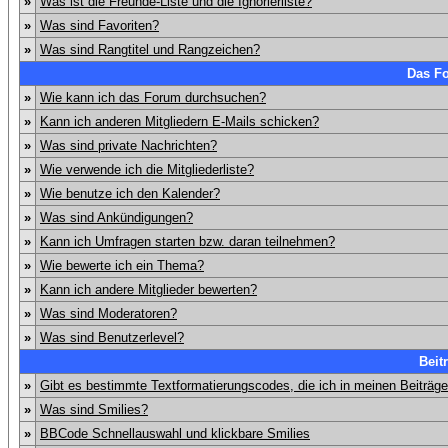
»
Was ist die Freunde-Liste und die Ignorierliste?
»
Was sind Favoriten?
»
Was sind Rangtitel und Rangzeichen?
Das F
»
Wie kann ich das Forum durchsuchen?
»
Kann ich anderen Mitgliedern E-Mails schicken?
»
Was sind private Nachrichten?
»
Wie verwende ich die Mitgliederliste?
»
Wie benutze ich den Kalender?
»
Was sind Ankündigungen?
»
Kann ich Umfragen starten bzw. daran teilnehmen?
»
Wie bewerte ich ein Thema?
»
Kann ich andere Mitglieder bewerten?
»
Was sind Moderatoren?
»
Was sind Benutzerlevel?
Beit
»
Gibt es bestimmte Textformatierungscodes, die ich in meinen Beiträg
»
Was sind Smilies?
»
BBCode Schnellauswahl und klickbare Smilies