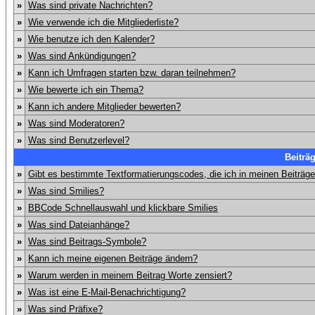
»
Was sind private Nachrichten?
»
Wie verwende ich die Mitgliederliste?
»
Wie benutze ich den Kalender?
»
Was sind Ankündigungen?
»
Kann ich Umfragen starten bzw. daran teilnehmen?
»
Wie bewerte ich ein Thema?
»
Kann ich andere Mitglieder bewerten?
»
Was sind Moderatoren?
»
Was sind Benutzerlevel?
Beiträ
»
Gibt es bestimmte Textformatierungscodes, die ich in meinen Beiträg
»
Was sind Smilies?
»
BBCode Schnellauswahl und klickbare Smilies
»
Was sind Dateianhänge?
»
Was sind Beitrags-Symbole?
»
Kann ich meine eigenen Beiträge ändern?
»
Warum werden in meinem Beitrag Worte zensiert?
»
Was ist eine E-Mail-Benachrichtigung?
»
Was sind Präfixe?