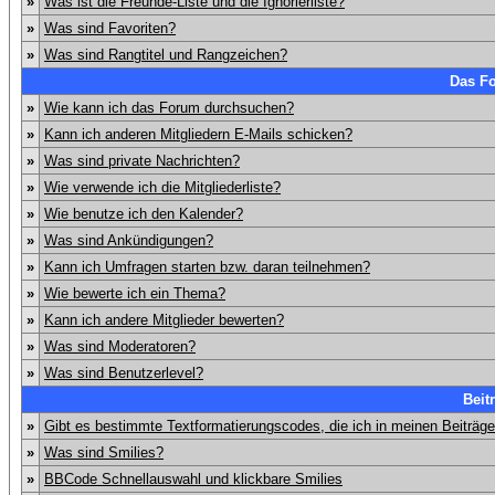
»
Was ist die Freunde-Liste und die Ignorierliste?
»
Was sind Favoriten?
»
Was sind Rangtitel und Rangzeichen?
Das F
»
Wie kann ich das Forum durchsuchen?
»
Kann ich anderen Mitgliedern E-Mails schicken?
»
Was sind private Nachrichten?
»
Wie verwende ich die Mitgliederliste?
»
Wie benutze ich den Kalender?
»
Was sind Ankündigungen?
»
Kann ich Umfragen starten bzw. daran teilnehmen?
»
Wie bewerte ich ein Thema?
»
Kann ich andere Mitglieder bewerten?
»
Was sind Moderatoren?
»
Was sind Benutzerlevel?
Beit
»
Gibt es bestimmte Textformatierungscodes, die ich in meinen Beiträg
»
Was sind Smilies?
»
BBCode Schnellauswahl und klickbare Smilies