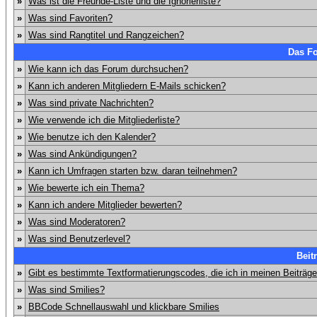
»
Was ist die Freunde-Liste und die Ignorierliste?
»
Was sind Favoriten?
»
Was sind Rangtitel und Rangzeichen?
Das F
»
Wie kann ich das Forum durchsuchen?
»
Kann ich anderen Mitgliedern E-Mails schicken?
»
Was sind private Nachrichten?
»
Wie verwende ich die Mitgliederliste?
»
Wie benutze ich den Kalender?
»
Was sind Ankündigungen?
»
Kann ich Umfragen starten bzw. daran teilnehmen?
»
Wie bewerte ich ein Thema?
»
Kann ich andere Mitglieder bewerten?
»
Was sind Moderatoren?
»
Was sind Benutzerlevel?
Beit
»
Gibt es bestimmte Textformatierungscodes, die ich in meinen Beiträg
»
Was sind Smilies?
»
BBCode Schnellauswahl und klickbare Smilies