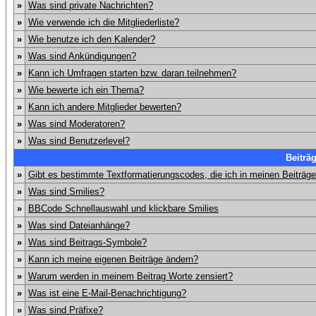
»
Was sind private Nachrichten?
»
Wie verwende ich die Mitgliederliste?
»
Wie benutze ich den Kalender?
»
Was sind Ankündigungen?
»
Kann ich Umfragen starten bzw. daran teilnehmen?
»
Wie bewerte ich ein Thema?
»
Kann ich andere Mitglieder bewerten?
»
Was sind Moderatoren?
»
Was sind Benutzerlevel?
Beiträ
»
Gibt es bestimmte Textformatierungscodes, die ich in meinen Beiträg
»
Was sind Smilies?
»
BBCode Schnellauswahl und klickbare Smilies
»
Was sind Dateianhänge?
»
Was sind Beitrags-Symbole?
»
Kann ich meine eigenen Beiträge ändern?
»
Warum werden in meinem Beitrag Worte zensiert?
»
Was ist eine E-Mail-Benachrichtigung?
»
Was sind Präfixe?