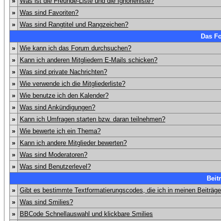
»
Was ist die Freunde-Liste und die Ignorierliste?
»
Was sind Favoriten?
»
Was sind Rangtitel und Rangzeichen?
Das F
»
Wie kann ich das Forum durchsuchen?
»
Kann ich anderen Mitgliedern E-Mails schicken?
»
Was sind private Nachrichten?
»
Wie verwende ich die Mitgliederliste?
»
Wie benutze ich den Kalender?
»
Was sind Ankündigungen?
»
Kann ich Umfragen starten bzw. daran teilnehmen?
»
Wie bewerte ich ein Thema?
»
Kann ich andere Mitglieder bewerten?
»
Was sind Moderatoren?
»
Was sind Benutzerlevel?
Beit
»
Gibt es bestimmte Textformatierungscodes, die ich in meinen Beiträg
»
Was sind Smilies?
»
BBCode Schnellauswahl und klickbare Smilies