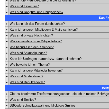
»
Was ist die Freunde-Liste und die Ignorierliste?
»
Was sind Favoriten?
»
Was sind Rangtitel und Rangzeichen?
Das F
»
Wie kann ich das Forum durchsuchen?
»
Kann ich anderen Mitgliedern E-Mails schicken?
»
Was sind private Nachrichten?
»
Wie verwende ich die Mitgliederliste?
»
Wie benutze ich den Kalender?
»
Was sind Ankündigungen?
»
Kann ich Umfragen starten bzw. daran teilnehmen?
»
Wie bewerte ich ein Thema?
»
Kann ich andere Mitglieder bewerten?
»
Was sind Moderatoren?
»
Was sind Benutzerlevel?
Beit
»
Gibt es bestimmte Textformatierungscodes, die ich in meinen Beiträg
»
Was sind Smilies?
»
BBCode Schnellauswahl und klickbare Smilies