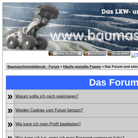
Baumaschinenbilder.de - Forum
»
Häufig gestellte Fragen
» Das Forum und sein
Das Forum
»
Warum sollte ich mich registrieren?
»
Werden Cookies vom Forum benutzt?
»
Wie kann ich mein Profil bearbeiten?
»
Was kann ich tun, wenn ich mein Passwort vergessen habe?