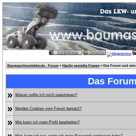
Baumaschinenbilder.de - Forum
»
Häufig gestellte Fragen
» Das Forum und sein
Das Forum
»
Warum sollte ich mich registrieren?
»
Werden Cookies vom Forum benutzt?
»
Wie kann ich mein Profil bearbeiten?
»
Was kann ich tun, wenn ich mein Passwort vergessen habe?