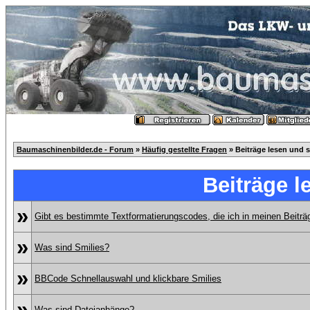
Baumaschinenbilder.de - Forum
»
Häufig gestellte Fragen
» Beiträge lesen und 
Beiträge l
»
Gibt es bestimmte Textformatierungscodes, die ich in meinen Beitr
»
Was sind Smilies?
»
BBCode Schnellauswahl und klickbare Smilies
»
Was sind Dateianhänge?