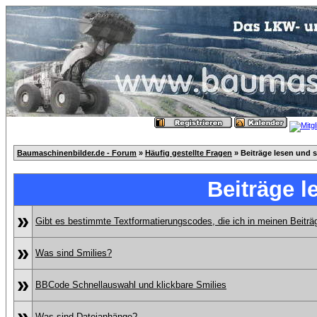
Baumaschinenbilder.de - Forum
»
Häufig gestellte Fragen
» Beiträge lesen und 
Beiträge l
»
Gibt es bestimmte Textformatierungscodes, die ich in meinen Beitr
»
Was sind Smilies?
»
BBCode Schnellauswahl und klickbare Smilies
»
Was sind Dateianhänge?