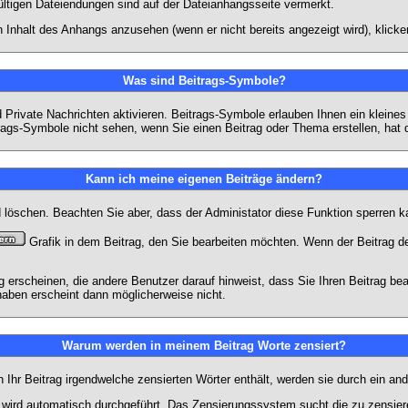
ültigen Dateiendungen sind auf der Dateianhangsseite vermerkt.
 Inhalt des Anhangs anzusehen (wenn er nicht bereits angezeigt wird), klick
Was sind Beitrags-Symbole?
Private Nachrichten aktivieren. Beitrags-Symbole erlauben Ihnen ein kleine
trags-Symbole nicht sehen, wenn Sie einen Beitrag oder Thema erstellen, hat d
Kann ich meine eigenen Beiträge ändern?
nd löschen. Beachten Sie aber, dass der Administator diese Funktion sperren 
Grafik in dem Beitrag, den Sie bearbeiten möchten. Wenn der Beitrag d
rscheinen, die andere Benutzer darauf hinweist, dass Sie Ihren Beitrag bea
haben erscheint dann möglicherweise nicht.
Warum werden in meinem Beitrag Worte zensiert?
hr Beitrag irgendwelche zensierten Wörter enthält, werden sie durch ein and
n wird automatisch durchgeführt. Das Zensierungssystem sucht die zu zensier