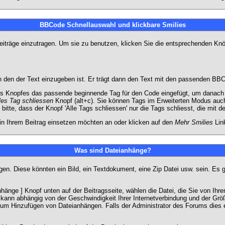
BBCode Schnellauswahl und klickbare Smilies
Beiträge einzutragen. Um sie zu benutzen, klicken Sie die entsprechenden K
 den der Text einzugeben ist. Er trägt dann den Text mit den passenden BBCo
s Knopfes das passende beginnende Tag für den Code eingefügt, um danach d
les Tag schliessen
Knopf (alt+c). Sie können Tags im Erweiterten Modus auc
itte, dass der Knopf 'Alle Tags schliessen' nur die Tags schliesst, die mit d
 in Ihrem Beitrag einsetzen möchten an oder klicken auf den
Mehr Smilies
Link
Was sind Dateianhänge?
gen. Diese könnten ein Bild, ein Textdokument, eine Zip Datei usw. sein. Es 
änge ] Knopf unten auf der Beitragsseite, wählen die Datei, die Sie von Ihrem
kann abhängig von der Geschwindigkeit Ihrer Internetverbindung und der Gr
zum Hinzufügen von Dateianhängen. Falls der Administrator des Forums dies e