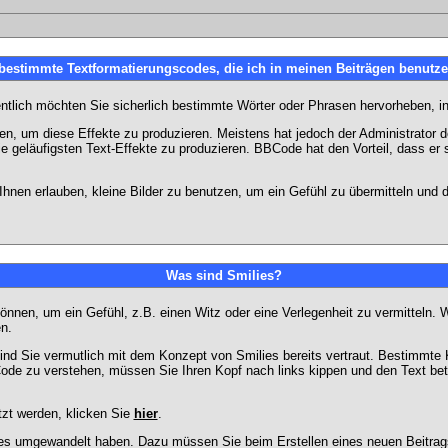
 bestimmte Textformatierungscodes, die ich in meinen Beiträgen benutz
entlich möchten Sie sicherlich bestimmte Wörter oder Phrasen hervorheben, in
 um diese Effekte zu produzieren. Meistens hat jedoch der Administrator
e geläufigsten Text-Effekte zu produzieren. BBCode hat den Vorteil, dass er 
e Ihnen erlauben, kleine Bilder zu benutzen, um ein Gefühl zu übermitteln und
Was sind Smilies?
en können, um ein Gefühl, z.B. einen Witz oder eine Verlegenheit zu vermittel
n.
ind Sie vermutlich mit dem Konzept von Smilies bereits vertraut. Bestimmt
ode zu verstehen, müssen Sie Ihren Kopf nach links kippen und den Text be
tzt werden, klicken Sie
hier
.
lies umgewandelt haben. Dazu müssen Sie beim Erstellen eines neuen Beitrags