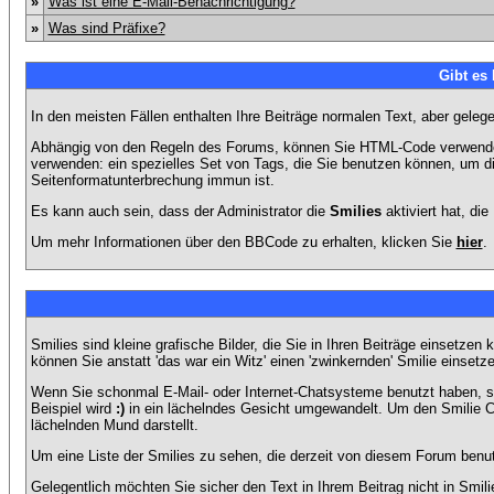
»
Was ist eine E-Mail-Benachrichtigung?
»
Was sind Präfixe?
Gibt es
In den meisten Fällen enthalten Ihre Beiträge normalen Text, aber geleg
Abhängig von den Regeln des Forums, können Sie HTML-Code verwenden,
verwenden: ein spezielles Set von Tags, die Sie benutzen können, um di
Seitenformatunterbrechung immun ist.
Es kann auch sein, dass der Administrator die
Smilies
aktiviert hat, di
Um mehr Informationen über den BBCode zu erhalten, klicken Sie
hier
.
Smilies sind kleine grafische Bilder, die Sie in Ihren Beiträge einsetz
können Sie anstatt 'das war ein Witz' einen 'zwinkernden' Smilie einsetze
Wenn Sie schonmal E-Mail- oder Internet-Chatsysteme benutzt haben, s
Beispiel wird
:)
in ein lächelndes Gesicht umgewandelt. Um den Smilie C
lächelnden Mund darstellt.
Um eine Liste der Smilies zu sehen, die derzeit von diesem Forum benu
Gelegentlich möchten Sie sicher den Text in Ihrem Beitrag nicht in Smi