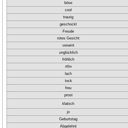
böse
cool
traurig
geschockt
Freude
rotes Gesicht
verwirrt
unglücklich
fröhlich
rtfm
lach
tock
freu
prost
klatsch
jo
Geburtstag
Abgelehnt