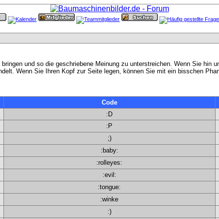
 bringen und so die geschriebene Meinung zu unterstreichen. Wenn Sie hin und 
elt. Wenn Sie Ihren Kopf zur Seite legen, können Sie mit ein bisschen Phan
Code
:D
:P
;)
:baby:
:rolleyes:
:evil:
:tongue:
:winke
:)