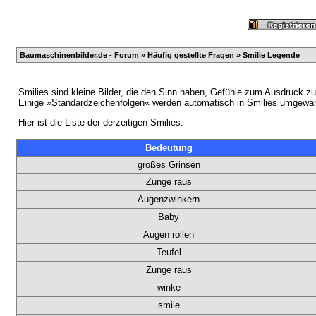
Baumaschinenbilder.de - Forum
»
Häufig gestellte Fragen
» Smilie Legende
Smilies sind kleine Bilder, die den Sinn haben, Gefühle zum Ausdruck zu
Einige »Standardzeichenfolgen« werden automatisch in Smilies umgewand
Hier ist die Liste der derzeitigen Smilies:
Bedeutung
großes Grinsen
Zunge raus
Augenzwinkern
Baby
Augen rollen
Teufel
Zunge raus
winke
smile