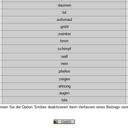
:daumen
:lol
:aufsmaul
:gröhl
:zwinker
:hmm
:schimpf
:wall
:nein
:pfeifen
:zeigen
:ahnung
:augen
:hihi
nnen Sie die Option 'Smilies deaktivieren' beim Verfassen eines Beitrags ver