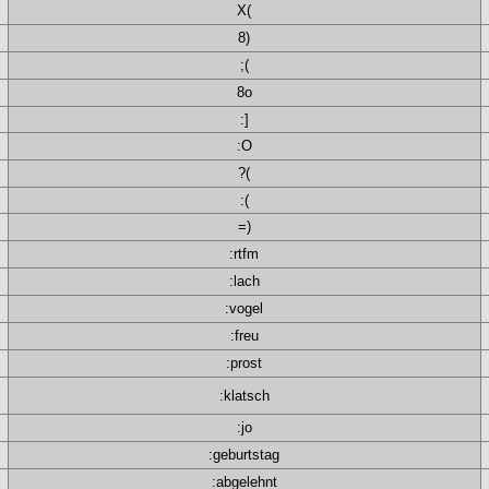
X(
8)
;(
8o
:]
:O
?(
:(
=)
:rtfm
:lach
:vogel
:freu
:prost
:klatsch
:jo
:geburtstag
:abgelehnt