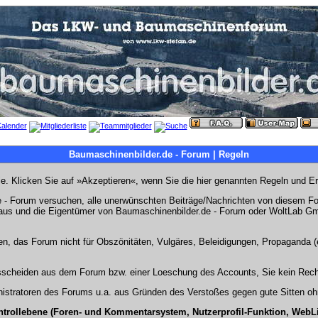
Baumaschinenbilder.de - Forum | Regeln
Sie. Klicken Sie auf »Akzeptieren«, wenn Sie die hier genannten Regeln und E
- Forum versuchen, alle unerwünschten Beiträge/Nachrichten von diesem Foru
s aus und die Eigentümer von Baumaschinenbilder.de - Forum oder WoltLab Gm
en, das Forum nicht für Obszönitäten, Vulgäres, Beleidigungen, Propaganda (e
Ausscheiden aus dem Forum bzw. einer Loeschung des Accounts, Sie kein Rech
stratoren des Forums u.a. aus Gründen des Verstoßes gegen gute Sitten ohn
ntrollebene (Foren- und Kommentarsystem, Nutzerprofil-Funktion, WebL