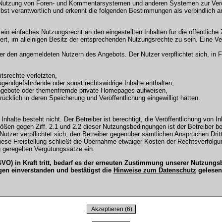
 Nutzung von Foren- und Kommentarsystemen und anderen Systemen zur Veröffe
selbst verantwortlich und erkennt die folgenden Bestimmungen als verbindlich a
r ein einfaches Nutzungsrecht an den eingestellten Inhalten für die öffentli
t, im alleinigen Besitz der entsprechenden Nutzungsrechte zu sein. Eine Ver
en angemeldeten Nutzern des Angebots. Der Nutzer verpflichtet sich, in Fo
tsrechte verletzten,
ugendgefährdende oder sonst rechtswidrige Inhalte enthalten,
Angebote oder themenfremde private Homepages aufweisen,
cklich in deren Speicherung und Veröffentlichung eingewilligt hätten.
Inhalte besteht nicht. Der Betreiber ist berechtigt, die Veröffentlichung vo
tößen gegen Ziff. 2.1 und 2.2 dieser Nutzungsbedingungen ist der Betreiber b
tzer verpflichtet sich, den Betreiber gegenüber sämtlichen Ansprüchen Dritter
 Diese Freistellung schließt die Übernahme etwaiger Kosten der Rechtsverfol
 geregelten Vergütungssätze ein.
O) in Kraft tritt, bedarf es der erneuten Zustimmung unserer Nutzun
gen einverstanden und bestätigst die
Hinweise zum Datenschutz
gelesen