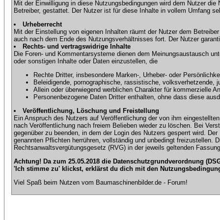
Mit der Einwilligung in diese Nutzungsbedingungen wird dem Nutzer die
Betreiber, gestattet. Der Nutzer ist für diese Inhalte in vollem Umfang 
Urheberrecht
Mit der Einstellung von eigenen Inhalten räumt der Nutzer dem Betreibe
auch nach dem Ende des Nutzungsverhältnisses fort. Der Nutzer garantier
Rechts- und vertragswidrige Inhalte
Die Foren- und Kommentarsysteme dienen dem Meinungsaustausch unter d
oder sonstigen Inhalte oder Daten einzustellen, die
Rechte Dritter, insbesondere Marken-, Urheber- oder Persönlichkei
Beleidigende, pornographische, rassistische, volksverhetzende, j
Allein oder überwiegend werblichen Charakter für kommerzielle 
Personenbezogene Daten Dritter enthalten, ohne dass diese ausdrü
Veröffentlichung, Löschung und Freistellung
Ein Anspruch des Nutzers auf Veröffentlichung der von ihm eingestellten 
nach Veröffentlichung nach freiem Belieben wieder zu löschen. Bei Vers
gegenüber zu beenden, in dem der Login des Nutzers gesperrt wird. Der Nu
genannten Pflichten herrühren, vollständig und unbedingt freizustellen.
Rechtsanwaltsvergütungsgesetz (RVG) in der jeweils geltenden Fassung
Achtung! Da zum 25.05.2018 die Datenschutzgrundverordnung (DSGV
'Ich stimme zu' klickst, erklärst du dich mit den Nutzungsbedingun
Viel Spaß beim Nutzen vom Baumaschinenbilder.de - Forum!