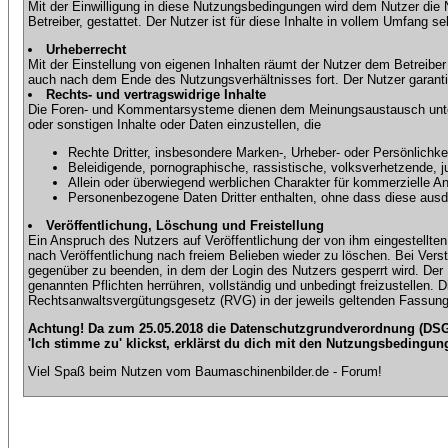
Mit der Einwilligung in diese Nutzungsbedingungen wird dem Nutzer die
Betreiber, gestattet. Der Nutzer ist für diese Inhalte in vollem Umfang 
Urheberrecht
Mit der Einstellung von eigenen Inhalten räumt der Nutzer dem Betreibe
auch nach dem Ende des Nutzungsverhältnisses fort. Der Nutzer garantier
Rechts- und vertragswidrige Inhalte
Die Foren- und Kommentarsysteme dienen dem Meinungsaustausch unter d
oder sonstigen Inhalte oder Daten einzustellen, die
Rechte Dritter, insbesondere Marken-, Urheber- oder Persönlichkei
Beleidigende, pornographische, rassistische, volksverhetzende, j
Allein oder überwiegend werblichen Charakter für kommerzielle 
Personenbezogene Daten Dritter enthalten, ohne dass diese ausdrü
Veröffentlichung, Löschung und Freistellung
Ein Anspruch des Nutzers auf Veröffentlichung der von ihm eingestellten 
nach Veröffentlichung nach freiem Belieben wieder zu löschen. Bei Vers
gegenüber zu beenden, in dem der Login des Nutzers gesperrt wird. Der Nu
genannten Pflichten herrühren, vollständig und unbedingt freizustellen.
Rechtsanwaltsvergütungsgesetz (RVG) in der jeweils geltenden Fassung
Achtung! Da zum 25.05.2018 die Datenschutzgrundverordnung (DSGV
'Ich stimme zu' klickst, erklärst du dich mit den Nutzungsbedingun
Viel Spaß beim Nutzen vom Baumaschinenbilder.de - Forum!