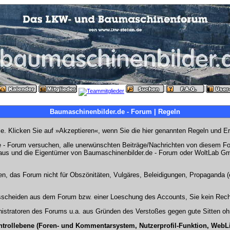
Baumaschinenbilder.de - Forum | Regeln
Sie. Klicken Sie auf »Akzeptieren«, wenn Sie die hier genannten Regeln und E
- Forum versuchen, alle unerwünschten Beiträge/Nachrichten von diesem Foru
s aus und die Eigentümer von Baumaschinenbilder.de - Forum oder WoltLab Gm
en, das Forum nicht für Obszönitäten, Vulgäres, Beleidigungen, Propaganda (e
Ausscheiden aus dem Forum bzw. einer Loeschung des Accounts, Sie kein Rech
stratoren des Forums u.a. aus Gründen des Verstoßes gegen gute Sitten ohn
ntrollebene (Foren- und Kommentarsystem, Nutzerprofil-Funktion, WebL