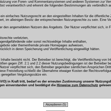
 Nutzung von Foren- und Kommentarsystemen und anderen Systemen zur Veröffe
selbst verantwortlich und erkennt die folgenden Bestimmungen als verbindlich a
r ein einfaches Nutzungsrecht an den eingestellten Inhalten für die öffentli
t, im alleinigen Besitz der entsprechenden Nutzungsrechte zu sein. Eine Ver
en angemeldeten Nutzern des Angebots. Der Nutzer verpflichtet sich, in Fo
tsrechte verletzten,
ugendgefährdende oder sonst rechtswidrige Inhalte enthalten,
Angebote oder themenfremde private Homepages aufweisen,
cklich in deren Speicherung und Veröffentlichung eingewilligt hätten.
Inhalte besteht nicht. Der Betreiber ist berechtigt, die Veröffentlichung vo
tößen gegen Ziff. 2.1 und 2.2 dieser Nutzungsbedingungen ist der Betreiber b
tzer verpflichtet sich, den Betreiber gegenüber sämtlichen Ansprüchen Dritter
 Diese Freistellung schließt die Übernahme etwaiger Kosten der Rechtsverfol
 geregelten Vergütungssätze ein.
O) in Kraft tritt, bedarf es der erneuten Zustimmung unserer Nutzun
gen einverstanden und bestätigst die
Hinweise zum Datenschutz
gelesen