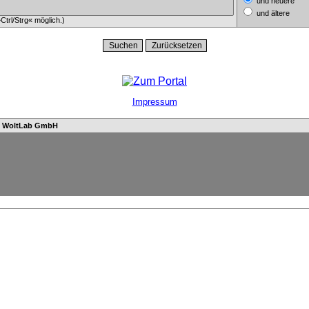
und neuere
und ältere
trl/Strg« möglich.)
Impressum
n
WoltLab GmbH