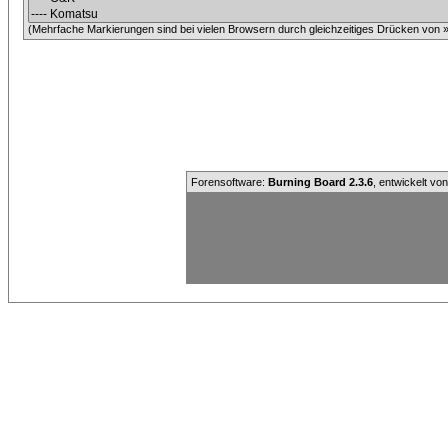
(Mehrfache Markierungen sind bei vielen Browsern durch gleichzeitiges Drücken von »C
Forensoftware:
Burning Board 2.3.6
, entwickelt vo