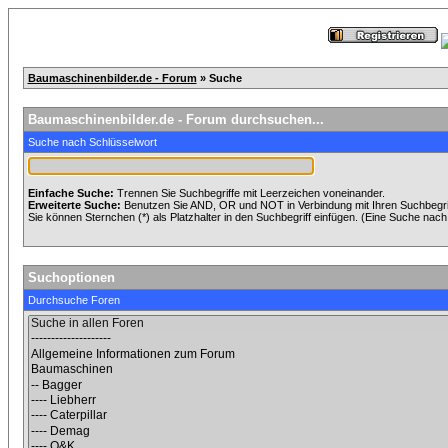
Baumaschinenbilder.de - Forum
» Suche
Baumaschinenbilder.de - Forum durchsuchen...
Suche nach Schlüsselwort
Einfache Suche:
Trennen Sie Suchbegriffe mit Leerzeichen voneinander.
Erweiterte Suche:
Benutzen Sie AND, OR und NOT in Verbindung mit Ihren Suchbegriff
Sie können Sternchen (*) als Platzhalter in den Suchbegriff einfügen. (Eine Suche nach *
Suchoptionen
Durchsuche Foren