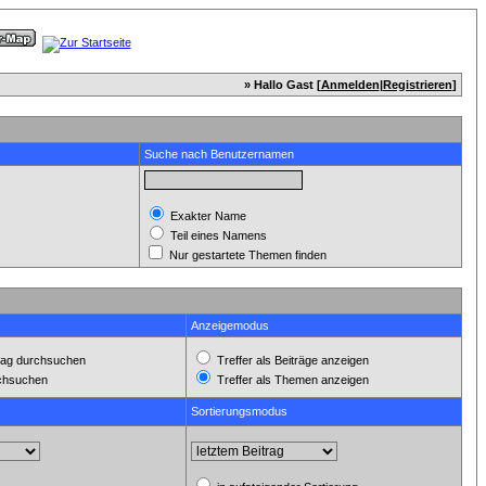
» Hallo Gast [
Anmelden
|
Registrieren
]
Suche nach Benutzernamen
Exakter Name
Teil eines Namens
Nur gestartete Themen finden
Anzeigemodus
ag durchsuchen
Treffer als Beiträge anzeigen
rchsuchen
Treffer als Themen anzeigen
Sortierungsmodus