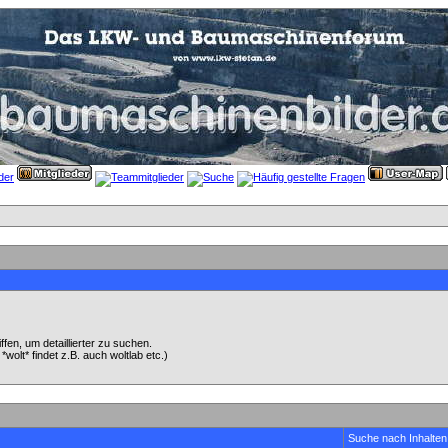
en, um detaillierter zu suchen.
wolt* findet z.B. auch woltlab etc.)
Suche nach Inhalten