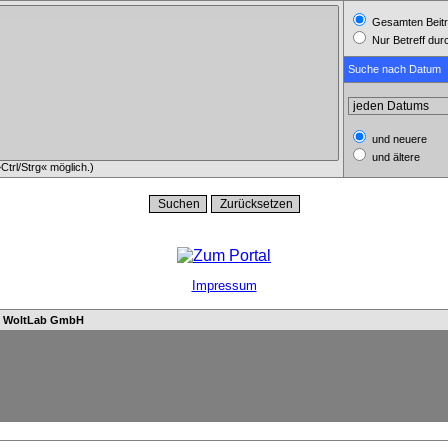
Gesamten Beitr
Nur Betreff du
Suche nach Datum
und neuere
und ältere
trl/Strg« möglich.)
Impressum
n
WoltLab GmbH