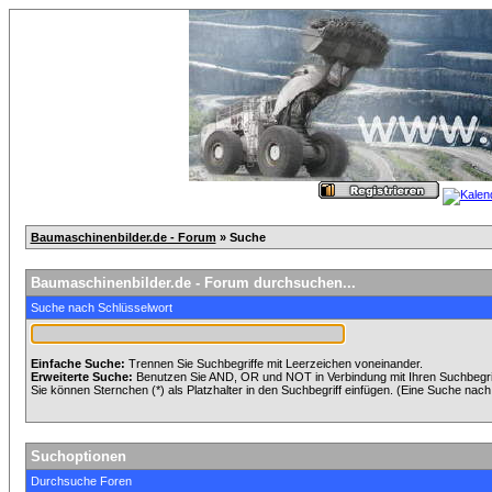
Baumaschinenbilder.de - Forum
» Suche
Baumaschinenbilder.de - Forum durchsuchen...
Suche nach Schlüsselwort
Einfache Suche:
Trennen Sie Suchbegriffe mit Leerzeichen voneinander.
Erweiterte Suche:
Benutzen Sie AND, OR und NOT in Verbindung mit Ihren Suchbegriff
Sie können Sternchen (*) als Platzhalter in den Suchbegriff einfügen. (Eine Suche nach *
Suchoptionen
Durchsuche Foren