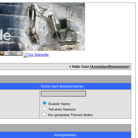
» Hallo Gast [
Anmelden
|
Registrieren
]
Suche nach Benutzernamen
Exakter Name
Teil eines Namens
Nur gestartete Themen finden
Anzeigemodus