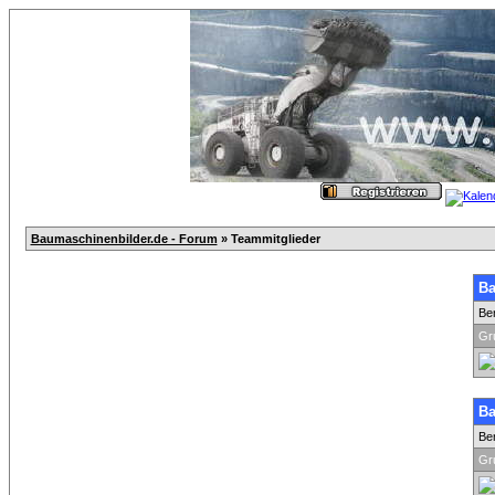
Baumaschinenbilder.de - Forum
» Teammitglieder
Ba
Be
Gr
Ba
Be
Gr