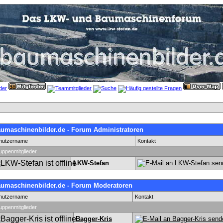
umaschinenbilder.de - Forum Administratoren
nutzername
Kontakt
uppenmitglieder
LKW-Stefan
umaschinenbilder.de - Forum Moderatoren
nutzername
Kontakt
uppenmitglieder
Bagger-Kris