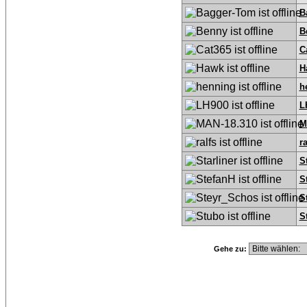
B
B
C
H
h
L
M
ra
S
S
S
S
Gehe zu: