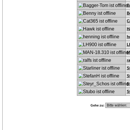
B
B
C
H
h
L
M
ra
S
S
S
S
Gehe zu: