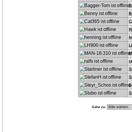
B
B
C
H
h
L
M
ra
S
S
S
S
Gehe zu: