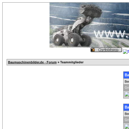
Baumaschinenbilder.de - Forum
» Teammitglieder
Ba
Be
Gr
Ba
Be
Gr