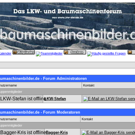
umaschinenbilder.de - Forum Administratoren
nutzername
Kontakt
uppenmitglieder
LKW-Stefan
umaschinenbilder.de - Forum Moderatoren
nutzername
Kontakt
uppenmitglieder
Bagger-Kris